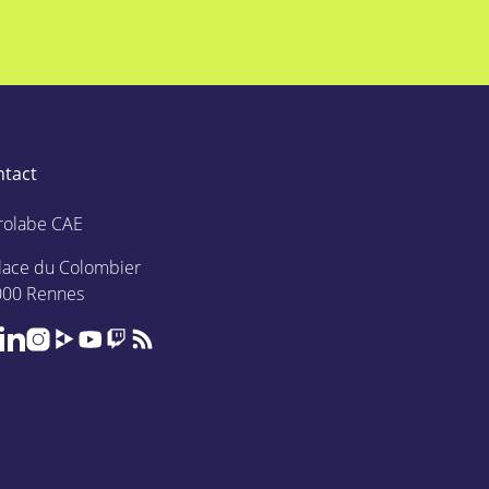
ntact
rolabe CAE
lace du Colombier
000 Rennes