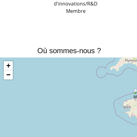
d'innovations/R&D
Membre
Où sommes-nous ?
+
−