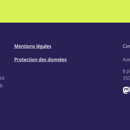
Mentions légales
Co
Protection des données
Ast
8 p
old
35
p,