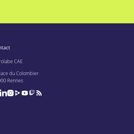
ntact
rolabe CAE
lace du Colombier
000 Rennes