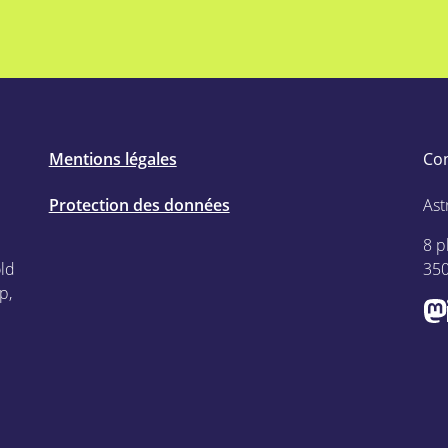
Mentions légales
Co
Protection des données
Ast
8 p
old
35
p,