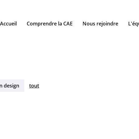
Accueil
Comprendre la CAE
Nous rejoindre
L'éq
n design
tout