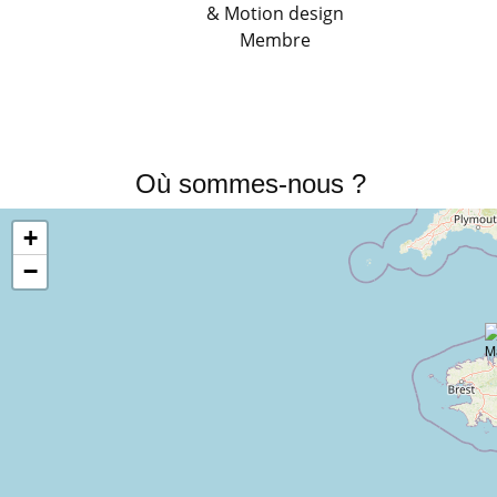
& Motion design
Membre
Où sommes-nous ?
+
−