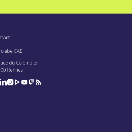
ntact
rolabe CAE
lace du Colombier
000 Rennes