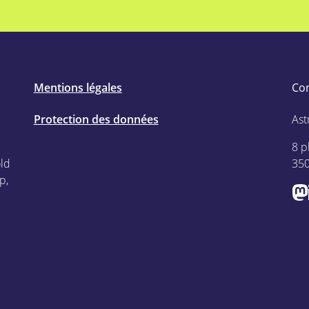
Mentions légales
Co
Protection des données
Ast
8 p
old
35
p,