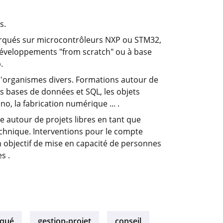
s.
qués sur microcontrôleurs NXP ou STM32,
éveloppements "from scratch" ou à base
.
d'organismes divers. Formations autour de
es bases de données et SQL, les objets
o, la fabrication numérique ... .
 autour de projets libres en tant que
chnique. Interventions pour le compte
n objectif de mise en capacité de personnes
s .
qué
gestion-projet
conseil