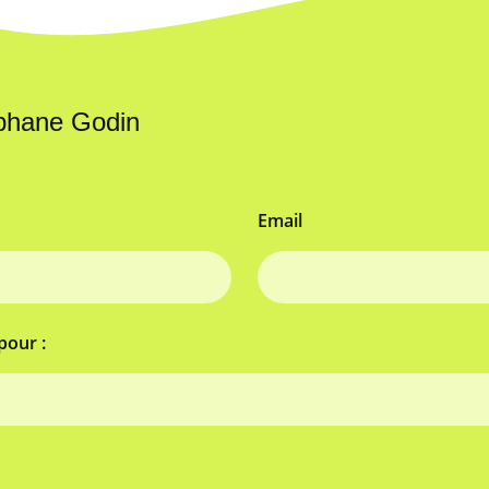
éphane Godin
Email
pour :