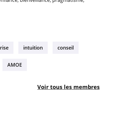
nfiance, bienveillance, pragmatisme,
rise
intuition
conseil
AMOE
Voir tous les membres