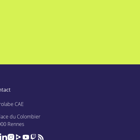
ntact
rolabe CAE
lace du Colombier
000 Rennes