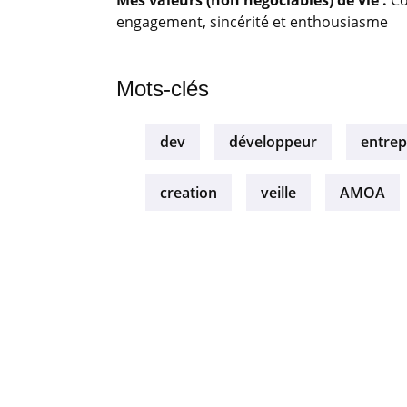
Mes valeurs (non négociables) de vie :
Co
engagement, sincérité et enthousiasme
Mots-clés
dev
développeur
entrep
creation
veille
AMOA