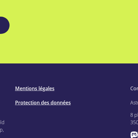
Mentions légales
Co
Protection des données
Ast
8 p
old
35
p,