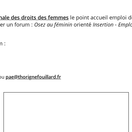
onale des droits des femmes
le point accueil emploi d
er un forum :
Osez au féminin
orienté
Insertion - Emplo
m :
ou
pae@thorignefouillard.fr