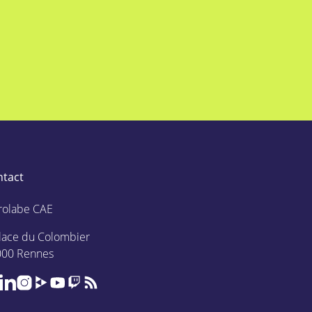
ntact
rolabe CAE
lace du Colombier
000 Rennes