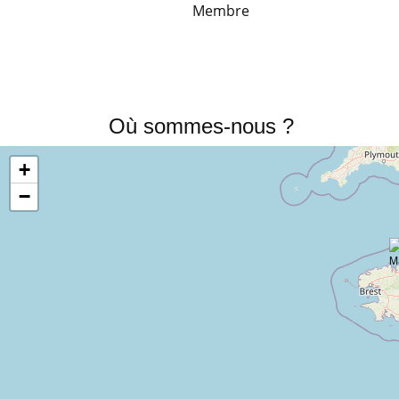
Membre
Où sommes-nous ?
+
−