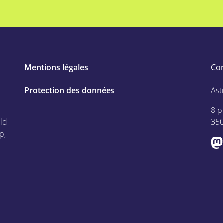
Mentions légales
Co
Protection des données
Ast
8 p
old
35
p,