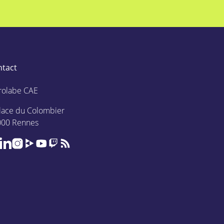
ntact
rolabe CAE
lace du Colombier
000 Rennes