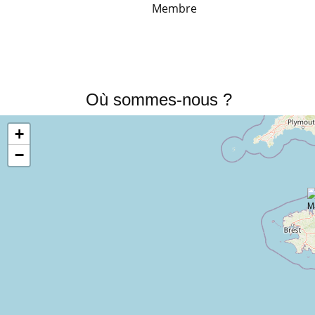
Membre
Où sommes-nous ?
+
−