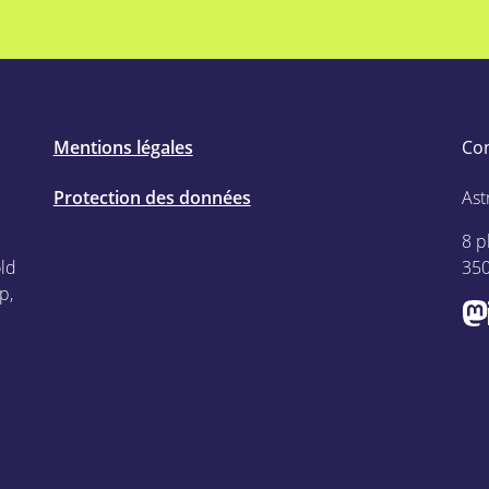
Mentions légales
Co
Protection des données
Ast
8 p
old
35
p,