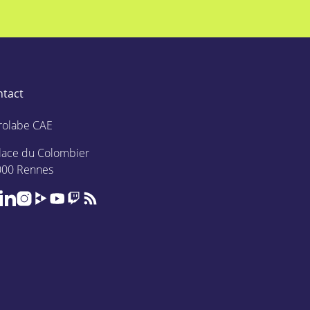
ntact
rolabe CAE
lace du Colombier
000 Rennes