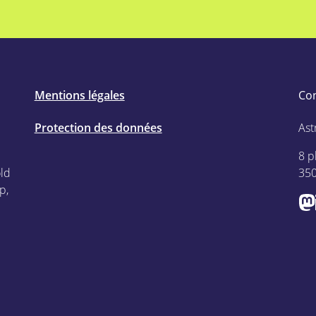
Mentions légales
Co
Protection des données
Ast
8 p
old
35
p,