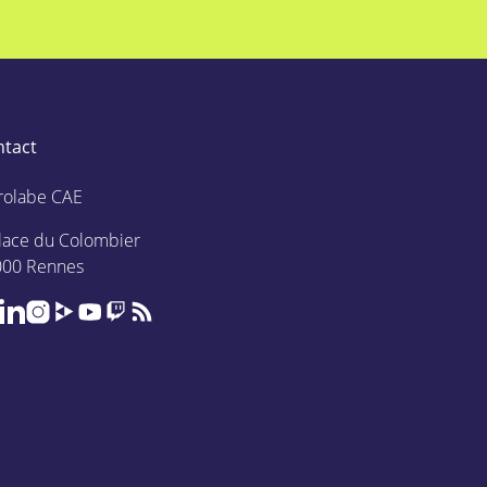
ntact
rolabe CAE
lace du Colombier
000 Rennes