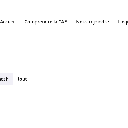
Accueil
Comprendre la CAE
Nous rejoindre
L'éq
mesh
tout