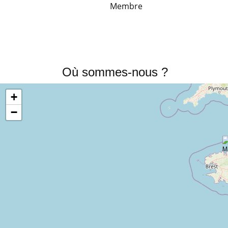
Membre
Où sommes-nous ?
+
−