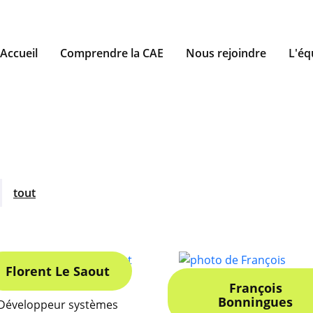
Accueil
Comprendre la CAE
Nous rejoindre
L'éq
tout
Florent Le Saout
François
Bonningues
Développeur systèmes