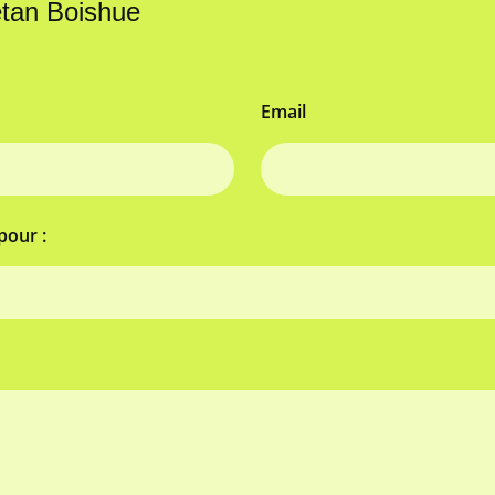
étan Boishue
Email
pour :