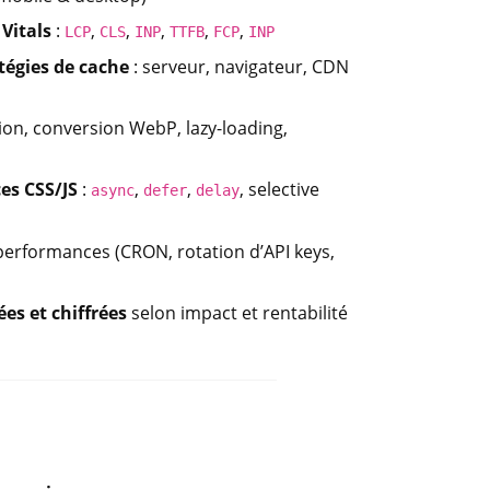
Vitals
:
,
,
,
,
,
LCP
CLS
INP
TTFB
FCP
INP
tégies de cache
: serveur, navigateur, CDN
on, conversion WebP, lazy-loading,
es CSS/JS
:
,
,
, selective
async
defer
delay
performances (CRON, rotation d’API keys,
es et chiffrées
selon impact et rentabilité