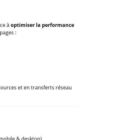
rce à
optimiser la performance
pages :
n
urces et en transferts réseau
mobile & desktop)